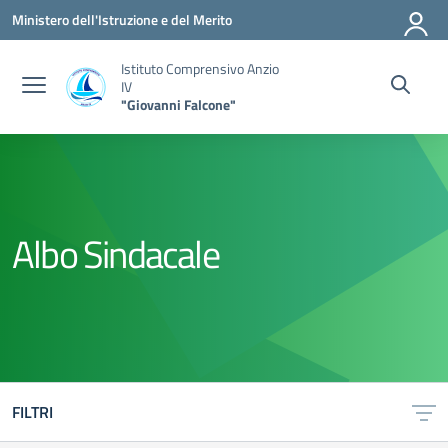
Vai ai contenuti
Vai al menu di navigazione
Vai al footer
Ministero dell'Istruzione e del Merito
Istituto Comprensivo Anzio
IV
"Giovanni Falcone"
Albo Sindacale
FILTRI