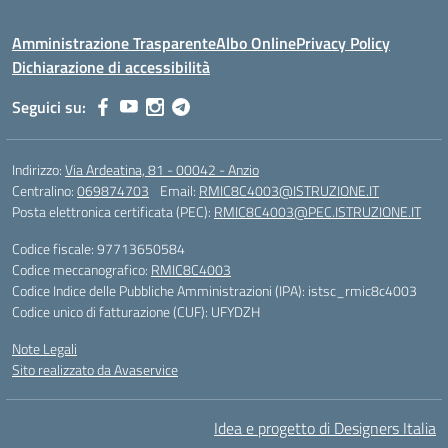
Amministrazione Trasparente
Albo Online
Privacy Policy
Dichiarazione di accessibilità
Seguici su:
Indirizzo:
Via Ardeatina, 81 - 00042 - Anzio
Centralino:
069874703
Email:
RMIC8C4003@ISTRUZIONE.IT
Posta elettronica certificata (PEC):
RMIC8C4003@PEC.ISTRUZIONE.IT
Codice fiscale: 97713650584
Codice meccanografico:
RMIC8C4003
Codice Indice delle Pubbliche Amministrazioni (IPA): istsc_rmic8c4003
Codice unico di fatturazione (CUF): UFYDZH
Note Legali
Sito realizzato da Avaservice
Idea e progetto di Designers Italia