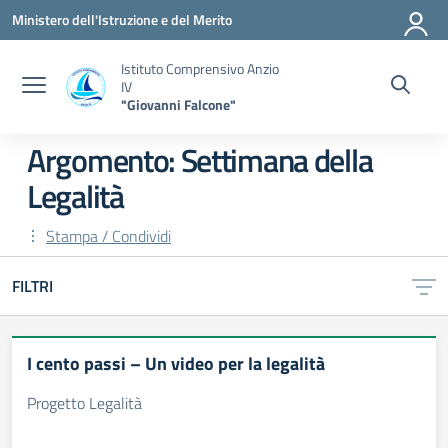
Vai ai contenuti
Vai al menu di navigazione
Vai al footer
Ministero dell'Istruzione e del Merito
Istituto Comprensivo Anzio
IV
"Giovanni Falcone"
Argomento: Settimana della
Legalità
Stampa / Condividi
FILTRI
I cento passi – Un video per la legalità
Progetto Legalità