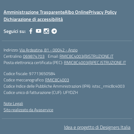
Amministrazione Trasparente
Albo Online
Privacy Policy
Dichiarazione di accessibilità
Seguici su:
Indirizzo:
Via Ardeatina, 81 - 00042 - Anzio
Centralino:
069874703
Email:
RMIC8C4003@ISTRUZIONE.IT
Posta elettronica certificata (PEC):
RMIC8C4003@PEC.ISTRUZIONE.IT
Codice fiscale: 97713650584
Codice meccanografico:
RMIC8C4003
Codice Indice delle Pubbliche Amministrazioni (IPA): istsc_rmic8c4003
Codice unico di fatturazione (CUF): UFYDZH
Note Legali
Sito realizzato da Avaservice
Idea e progetto di Designers Italia