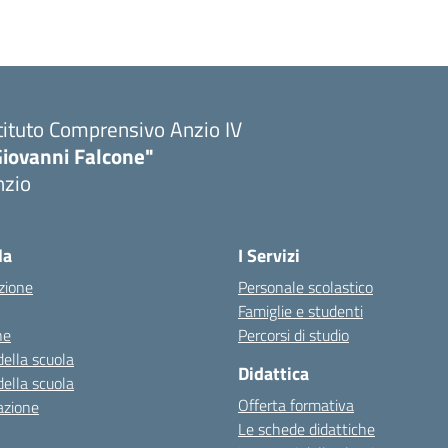
tituto Comprensivo Anzio IV
Giovanni Falcone"
nzio
la
I Servizi
zione
Personale scolastico
Famiglie e studenti
ne
Percorsi di studio
della scuola
Didattica
della scuola
Offerta formativa
azione
Le schede didattiche