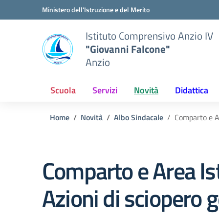
Vai ai contenuti
Vai al menu di navigazione
Vai al footer
Ministero dell'Istruzione e del Merito
Istituto Comprensivo Anzio IV
"Giovanni Falcone"
Anzio
Scuola
Servizi
Novità
Didattica
Home
Novità
Albo Sindacale
Comparto e Ar
Comparto e Area Is
Azioni di sciopero 