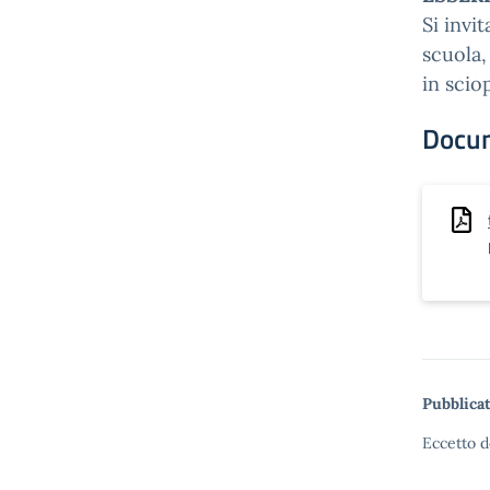
Si invit
scuola,
in scio
Docu
Pubblicat
Eccetto d