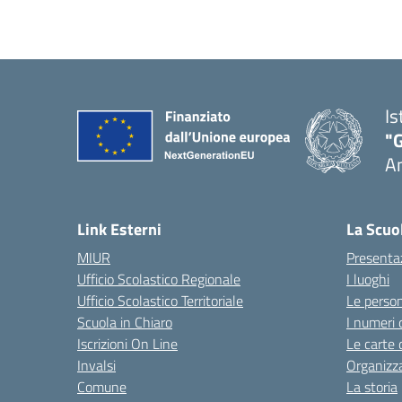
Is
"
A
Link Esterni
La Scuo
MIUR
Presenta
Ufficio Scolastico Regionale
I luoghi
Ufficio Scolastico Territoriale
Le perso
Scuola in Chiaro
I numeri 
Iscrizioni On Line
Le carte 
Invalsi
Organizz
Comune
La storia