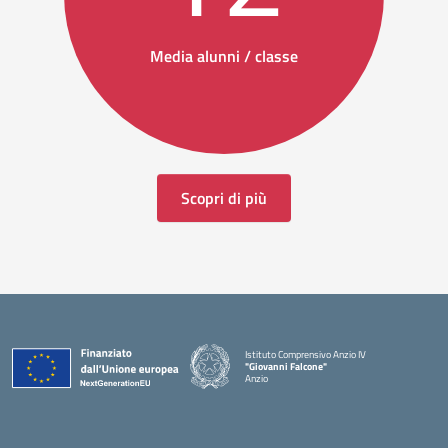
Media alunni / classe
Scopri di più
Istituto Comprensivo Anzio IV
"Giovanni Falcone"
Anzio