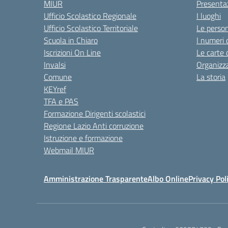
MIUR
Presenta
Ufficio Scolastico Regionale
I luoghi
Ufficio Scolastico Territoriale
Le perso
Scuola in Chiaro
I numeri 
Iscrizioni On Line
Le carte 
Invalsi
Organizz
Comune
La storia
KEYref
TFA e PAS
Formazione Dirigenti scolastici
Regione Lazio Anti corruzione
Istruzione e formazione
Webmail MIUR
Amministrazione Trasparente
Albo Online
Privacy Pol