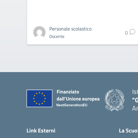
Personale scolastico
0
Docente
Is
"
A
Link Esterni
La Scuo