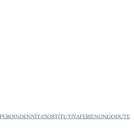
UPEROINDENNITA’SOSTITUTIVAFERIENONGODUTE