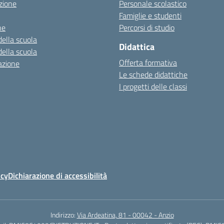
zione
Personale scolastico
Famiglie e studenti
ne
Percorsi di studio
della scuola
Didattica
della scuola
Offerta formativa
azione
Le schede didattiche
I progetti delle classi
icy
Dichiarazione di accessibilità
Indirizzo:
Via Ardeatina, 81 - 00042 - Anzio