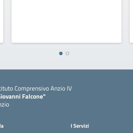
tituto Comprensivo Anzio IV
Giovanni Falcone"
nzio
la
I Servizi