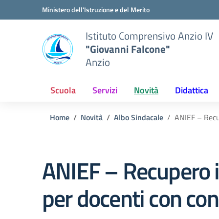
Vai ai contenuti
Vai al menu di navigazione
Vai al footer
Ministero dell'Istruzione e del Merito
Istituto Comprensivo Anzio IV
"Giovanni Falcone"
Anzio
Scuola
Servizi
Novità
Didattica
Home
Novità
Albo Sindacale
ANIEF – Recup
ANIEF – Recupero in
per docenti con con