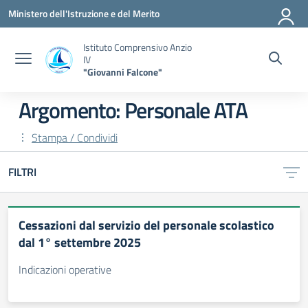
Vai ai contenuti
Vai al menu di navigazione
Vai al footer
Ministero dell'Istruzione e del Merito
Istituto Comprensivo Anzio
IV
"Giovanni Falcone"
Argomento: Personale ATA
Stampa / Condividi
FILTRI
Cessazioni dal servizio del personale scolastico
dal 1° settembre 2025
Indicazioni operative