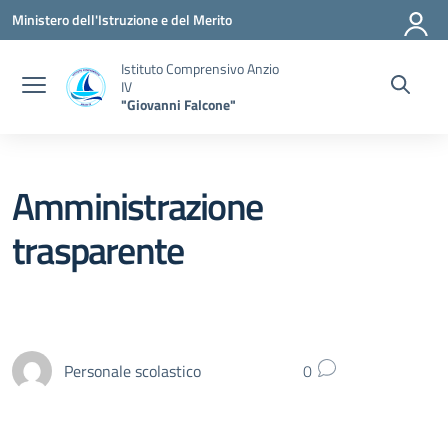
Vai ai contenuti
Vai al menu di navigazione
Vai al footer
Ministero dell'Istruzione e del Merito
Istituto Comprensivo Anzio
IV
"Giovanni Falcone"
Amministrazione
trasparente
Personale scolastico
0