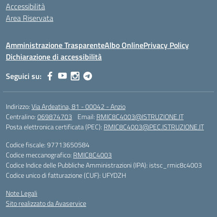
Accessibilità
Area Riservata
Amministrazione Trasparente
Albo Online
Privacy Policy
Dichiarazione di accessibilità
Seguici su:
Indirizzo:
Via Ardeatina, 81 - 00042 - Anzio
Centralino:
069874703
Email:
RMIC8C4003@ISTRUZIONE.IT
Posta elettronica certificata (PEC):
RMIC8C4003@PEC.ISTRUZIONE.IT
Codice fiscale: 97713650584
Codice meccanografico:
RMIC8C4003
Codice Indice delle Pubbliche Amministrazioni (IPA): istsc_rmic8c4003
Codice unico di fatturazione (CUF): UFYDZH
Note Legali
Sito realizzato da Avaservice