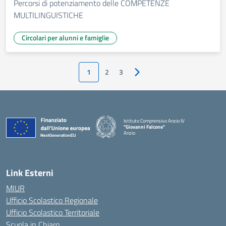
Percorsi di potenziamento delle COMPETENZE
MULTILINGUISTICHE
Circolari per alunni e famiglie
1
2
3
Pagina successiva
Istituto Comprensivo Anzio IV
"Giovanni Falcone"
Anzio
Link Esterni
MIUR
Ufficio Scolastico Regionale
Ufficio Scolastico Territoriale
Scuola in Chiaro