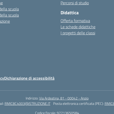
ne
Percorsi di studio
della scuola
Didattica
della scuola
Offerta formativa
azione
Le schede didattiche
I progetti delle classi
icy
Dichiarazione di accessibilità
Indirizzo:
Via Ardeatina, 81 - 00042 - Anzio
il:
RMIC8C4003@ISTRUZIONE.IT
Posta elettronica certificata (PEC):
RMIC8
Codice fiscale: 97713650584