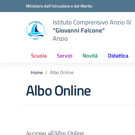
Vai ai contenuti
Vai al menu di navigazione
Vai al footer
Ministero dell'Istruzione e del Merito
Istituto Comprensivo Anzio IV
"Giovanni Falcone"
Anzio
Scuola
Servizi
Novità
Didattica
Home
Albo Online
Albo Online
Accesso all’Albo Online