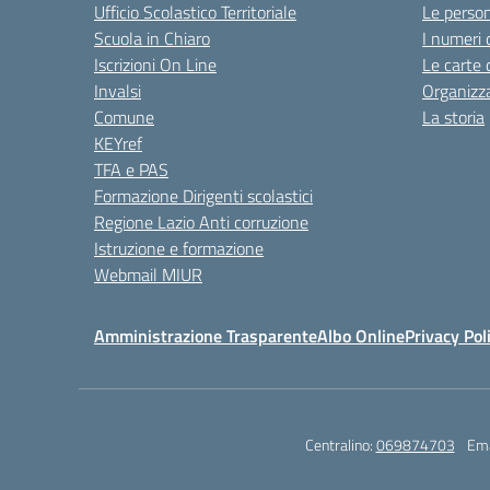
Ufficio Scolastico Territoriale
Le perso
Scuola in Chiaro
I numeri 
Iscrizioni On Line
Le carte 
Invalsi
Organizz
Comune
La storia
KEYref
TFA e PAS
Formazione Dirigenti scolastici
Regione Lazio Anti corruzione
Istruzione e formazione
Webmail MIUR
Amministrazione Trasparente
Albo Online
Privacy Pol
Centralino:
069874703
Ema