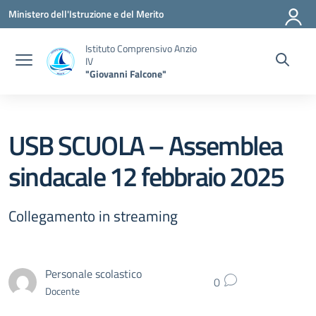
Vai ai contenuti
Vai al menu di navigazione
Vai al footer
Ministero dell'Istruzione e del Merito
Istituto Comprensivo Anzio
IV
"Giovanni Falcone"
USB SCUOLA – Assemblea
sindacale 12 febbraio 2025
Collegamento in streaming
Personale scolastico
0
Docente