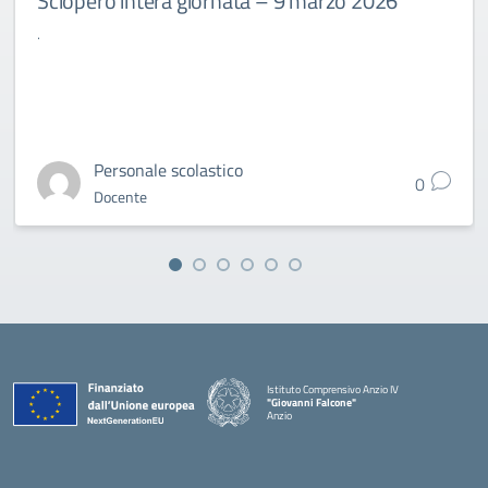
Sciopero intera giornata – 9 marzo 2026
.
Personale scolastico
0
Docente
Istituto Comprensivo Anzio IV
"Giovanni Falcone"
Anzio