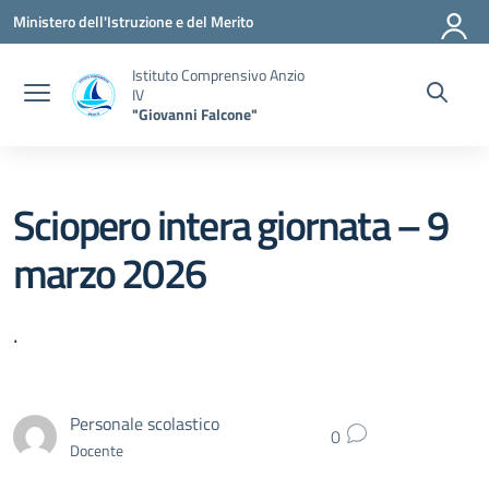
Vai ai contenuti
Vai al menu di navigazione
Vai al footer
Ministero dell'Istruzione e del Merito
Istituto Comprensivo Anzio
IV
"Giovanni Falcone"
Sciopero intera giornata – 9
marzo 2026
.
Personale scolastico
0
Docente