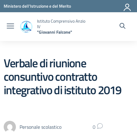
Vai ai contenuti
Vai al menu di navigazione
Vai al footer
Ministero dell'Istruzione e del Merito
Istituto Comprensivo Anzio
IV
"Giovanni Falcone"
Verbale di riunione
consuntivo contratto
integrativo di istituto 2019
Personale scolastico
0