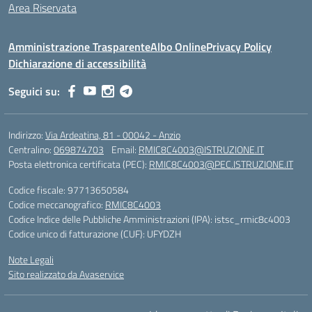
Area Riservata
Amministrazione Trasparente
Albo Online
Privacy Policy
Dichiarazione di accessibilità
Seguici su:
Indirizzo:
Via Ardeatina, 81 - 00042 - Anzio
Centralino:
069874703
Email:
RMIC8C4003@ISTRUZIONE.IT
Posta elettronica certificata (PEC):
RMIC8C4003@PEC.ISTRUZIONE.IT
Codice fiscale: 97713650584
Codice meccanografico:
RMIC8C4003
Codice Indice delle Pubbliche Amministrazioni (IPA): istsc_rmic8c4003
Codice unico di fatturazione (CUF): UFYDZH
Note Legali
Sito realizzato da Avaservice