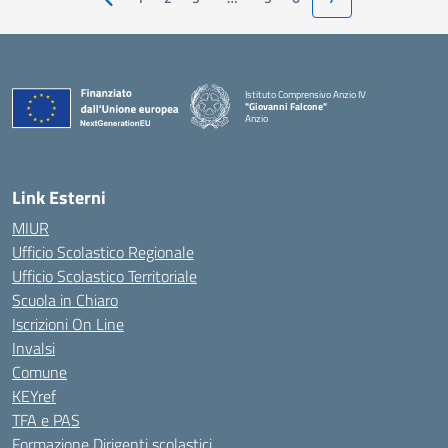
Pagina precedente
Istituto Comprensivo Anzio IV
"Giovanni Falcone"
Anzio
Link Esterni
MIUR
Ufficio Scolastico Regionale
Ufficio Scolastico Territoriale
Scuola in Chiaro
Iscrizioni On Line
Invalsi
Comune
KEYref
TFA e PAS
Formazione Dirigenti scolastici