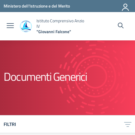
Vai ai contenuti
Vai al menu di navigazione
Vai al footer
Ministero dell'Istruzione e del Merito
Istituto Comprensivo Anzio
IV
"Giovanni Falcone"
Documenti Generici
FILTRI