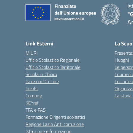
Is
"
A
Link Esterni
La Scuo
MIUR
Presenta
Ufficio Scolastico Regionale
I luoghi
Ufficio Scolastico Territoriale
Le perso
Scuola in Chiaro
I numeri 
Iscrizioni On Line
Le carte 
Invalsi
Organizz
Comune
La storia
KEYref
TFA e PAS
Formazione Dirigenti scolastici
Regione Lazio Anti corruzione
Istruzione e formazione