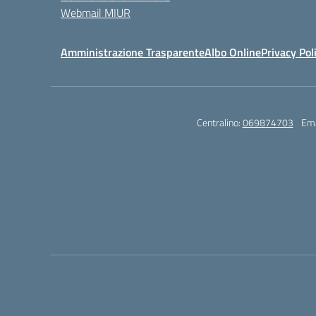
Webmail MIUR
Amministrazione Trasparente
Albo Online
Privacy Pol
Centralino:
069874703
Ema