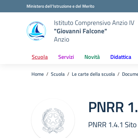
Vai ai contenuti
Vai al menu di navigazione
Vai al footer
Ministero dell'Istruzione e del Merito
Istituto Comprensivo Anzio IV
"Giovanni Falcone"
Anzio
Scuola
Servizi
Novità
Didattica
Home
Scuola
Le carte della scuola
Docume
PNRR 1.
PNRR 1.4.1 Sit