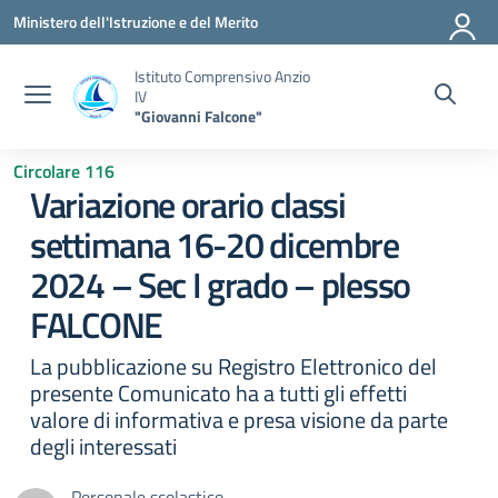
Vai ai contenuti
Vai al menu di navigazione
Vai al footer
Ministero dell'Istruzione e del Merito
Istituto Comprensivo Anzio
IV
"Giovanni Falcone"
Circolare 116
Variazione orario classi
settimana 16-20 dicembre
2024 – Sec I grado – plesso
FALCONE
La pubblicazione su Registro Elettronico del
presente Comunicato ha a tutti gli effetti
valore di informativa e presa visione da parte
degli interessati
Personale scolastico