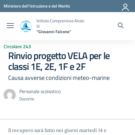
Vai ai contenuti
Vai al menu di navigazione
Vai al footer
Ministero dell'Istruzione e del Merito
Istituto Comprensivo Anzio
IV
"Giovanni Falcone"
Circolare 243
Rinvio progetto VELA per le
classi 1E, 2E, 1F e 2F
Causa avverse condizioni meteo-marine
Personale scolastico
Docente
Il recupero sarà fatto nei giorni martedì 14 e