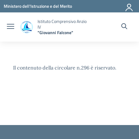
Vai ai contenuti
Vai al menu di navigazione
Vai al footer
Ministero dell'Istruzione e del Merito
Istituto Comprensivo Anzio
IV
"Giovanni Falcone"
Il contenuto della circolare n.296 è riservato.