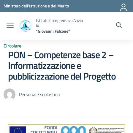
Vai ai contenuti
Vai al menu di navigazione
Vai al footer
Ministero dell'Istruzione e del Merito
Istituto Comprensivo Anzio
IV
"Giovanni Falcone"
Circolare
PON – Competenze base 2 –
Informatizzazione e
pubblicizzazione del Progetto
Personale scolastico