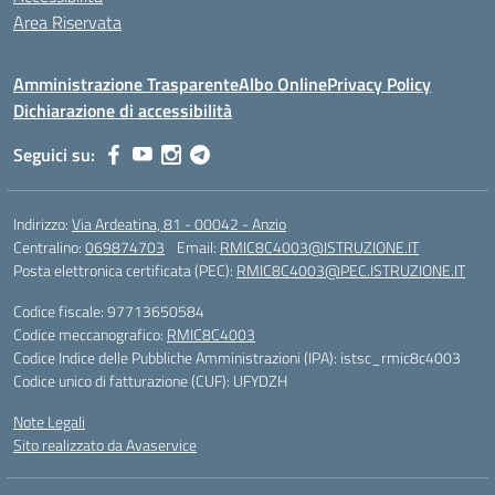
Area Riservata
Amministrazione Trasparente
Albo Online
Privacy Policy
Dichiarazione di accessibilità
Seguici su:
Indirizzo:
Via Ardeatina, 81 - 00042 - Anzio
Centralino:
069874703
Email:
RMIC8C4003@ISTRUZIONE.IT
Posta elettronica certificata (PEC):
RMIC8C4003@PEC.ISTRUZIONE.IT
Codice fiscale: 97713650584
Codice meccanografico:
RMIC8C4003
Codice Indice delle Pubbliche Amministrazioni (IPA): istsc_rmic8c4003
Codice unico di fatturazione (CUF): UFYDZH
Note Legali
Sito realizzato da Avaservice