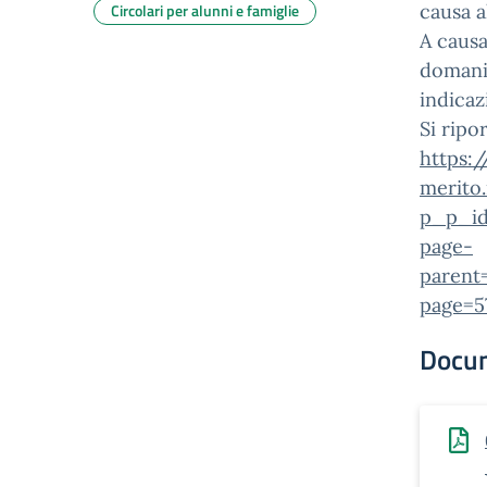
Circolari per alunni e famiglie
causa a
A causa
domani 
indicaz
Si ripo
https:/
merito
p_p_id
page-
parent
page=5
Docu