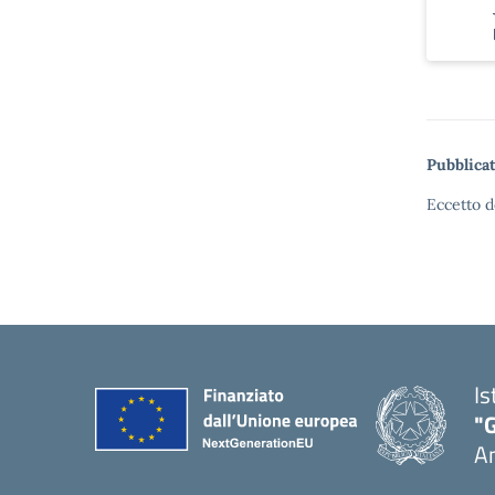
Pubblicat
Eccetto d
Is
"
A