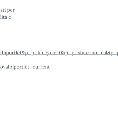
sti per
ità e
albiportlet&p_p_lifecycle=0&p_p_state=normal&p_
ovalbiportlet_current-