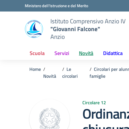
Vai ai contenuti
Vai al menu di navigazione
Vai al footer
Ministero dell'Istruzione e del Merito
Istituto Comprensivo Anzio IV
"Giovanni Falcone"
Anzio
Scuola
Servizi
Novità
Didattica
Home
Le
Circolari per alun
Novità
circolari
famiglie
Circolare 12
Ordinan