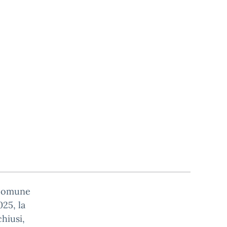
l Comune
25, la
chiusi,