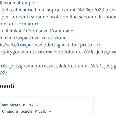
llerta maltempo.
 della chiusura di cui sopra, i corsi DM 66/2023 previ
per i docenti saranno svolti on line secondo le modal
ioni del formatore.
rta il link all’ Ordinanza Comunale:
/anzio.trasparenza-valutazione-
.it/web/trasparenza/dettaglio-albo-pretorio?
=jcitygovmenutrasversaleleftcolumn_WAR_jcitygov
=0&_jcitygovmenutrasversaleleftcolumn_WAR_jcityg
789
menti
Comunicato_n._12_-
_Chiusura_Scuole_ANZIO_-