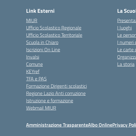
Link Esterni
La Scuo
MIUR
Presenta
Ufficio Scolastico Regionale
I luoghi
Ufficio Scolastico Territoriale
Le perso
Scuola in Chiaro
I numeri 
Iscrizioni On Line
Le carte 
Invalsi
Organizz
Comune
La storia
KEYref
TFA e PAS
Formazione Dirigenti scolastici
Regione Lazio Anti corruzione
Istruzione e formazione
Webmail MIUR
Amministrazione Trasparente
Albo Online
Privacy Pol