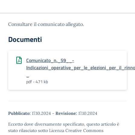
Consultare il comunicato allegato.
Documenti
Comunicato_n._59__-
Indicazioni_operative_per_le_elezioni_per_il_rinn
_
pdf - 471 kb
Pubblicato:
17.10.2024
-
Revisione:
17.10.2024
Eccetto dove diversamente specificato, questo articolo è
stato rilasciato sotto Licenza Creative Commons