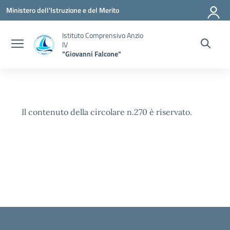
Vai ai contenuti
Vai al menu di navigazione
Vai al footer
Ministero dell'Istruzione e del Merito
Istituto Comprensivo Anzio
IV
"Giovanni Falcone"
Il contenuto della circolare n.270 è riservato.