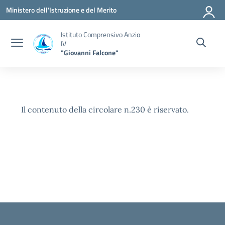
Vai ai contenuti
Vai al menu di navigazione
Vai al footer
Ministero dell'Istruzione e del Merito
Istituto Comprensivo Anzio
IV
"Giovanni Falcone"
Il contenuto della circolare n.230 è riservato.