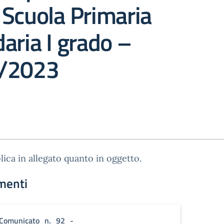
Scuola Primaria
aria I grado –
2/2023
lica in allegato quanto in oggetto.
menti
Comunicato_n._92_-