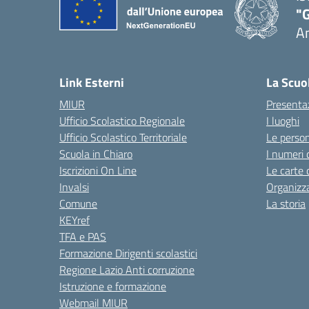
"
A
Link Esterni
La Scuo
MIUR
Presenta
Ufficio Scolastico Regionale
I luoghi
Ufficio Scolastico Territoriale
Le perso
Scuola in Chiaro
I numeri 
Iscrizioni On Line
Le carte 
Invalsi
Organizz
Comune
La storia
KEYref
TFA e PAS
Formazione Dirigenti scolastici
Regione Lazio Anti corruzione
Istruzione e formazione
Webmail MIUR