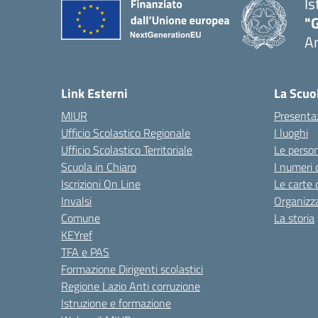
Is
"
A
Link Esterni
La Scuo
MIUR
Presenta
Ufficio Scolastico Regionale
I luoghi
Ufficio Scolastico Territoriale
Le perso
Scuola in Chiaro
I numeri 
Iscrizioni On Line
Le carte 
Invalsi
Organizz
Comune
La storia
KEYref
TFA e PAS
Formazione Dirigenti scolastici
Regione Lazio Anti corruzione
Istruzione e formazione