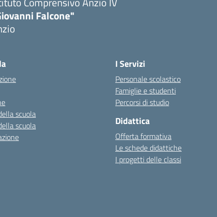
tituto Comprensivo Anzio IV
Giovanni Falcone"
nzio
la
I Servizi
zione
Personale scolastico
Famiglie e studenti
ne
Percorsi di studio
della scuola
Didattica
della scuola
Offerta formativa
azione
Le schede didattiche
I progetti delle classi