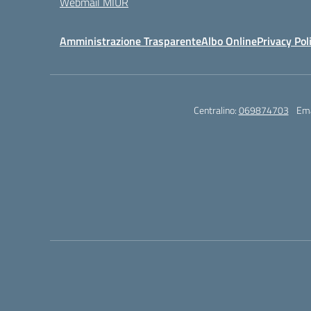
Webmail MIUR
Amministrazione Trasparente
Albo Online
Privacy Pol
Centralino:
069874703
Ema