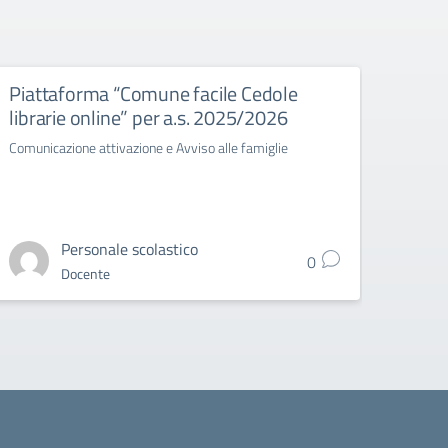
Piattaforma “Comune facile Cedole
Cons
librarie online” per a.s. 2025/2026
TRIN
Comunicazione attivazione e Avviso alle famiglie
Circo
Grade 
Personale scolastico
0
Docente