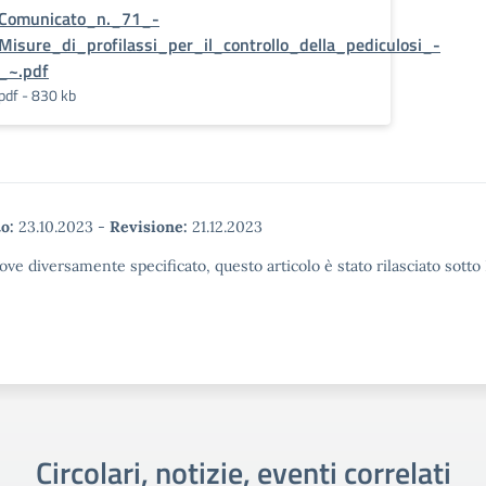
Comunicato_n._71_-
Misure_di_profilassi_per_il_controllo_della_pediculosi_-
_~.pdf
pdf - 830 kb
o:
23.10.2023
-
Revisione:
21.12.2023
ove diversamente specificato, questo articolo è stato rilasciato sott
Circolari, notizie, eventi correlati