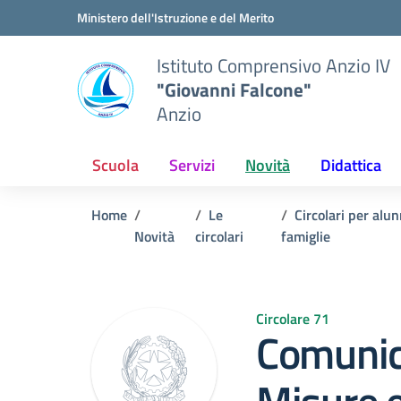
Vai ai contenuti
Vai al menu di navigazione
Vai al footer
Ministero dell'Istruzione e del Merito
Istituto Comprensivo Anzio IV
"Giovanni Falcone"
Anzio
Scuola
Servizi
Novità
Didattica
Home
Le
Circolari per alun
Novità
circolari
famiglie
Circolare 71
Comunic