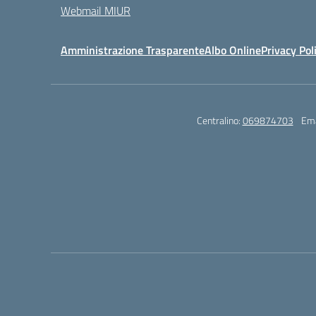
Webmail MIUR
Amministrazione Trasparente
Albo Online
Privacy Pol
Centralino:
069874703
Ema