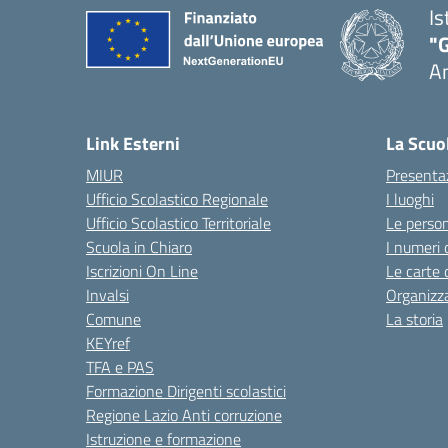
Is
"
A
Link Esterni
La Scuo
MIUR
Presenta
Ufficio Scolastico Regionale
I luoghi
Ufficio Scolastico Territoriale
Le perso
Scuola in Chiaro
I numeri 
Iscrizioni On Line
Le carte 
Invalsi
Organizz
Comune
La storia
KEYref
TFA e PAS
Formazione Dirigenti scolastici
Regione Lazio Anti corruzione
Istruzione e formazione