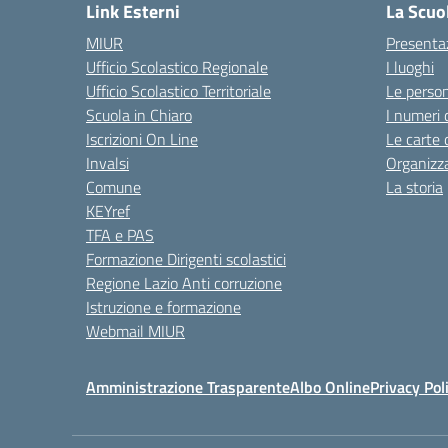
Link Esterni
La Scuo
MIUR
Presenta
Ufficio Scolastico Regionale
I luoghi
Ufficio Scolastico Territoriale
Le perso
Scuola in Chiaro
I numeri 
Iscrizioni On Line
Le carte 
Invalsi
Organizz
Comune
La storia
KEYref
TFA e PAS
Formazione Dirigenti scolastici
Regione Lazio Anti corruzione
Istruzione e formazione
Webmail MIUR
Amministrazione Trasparente
Albo Online
Privacy Pol