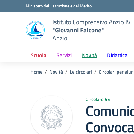
Vai ai contenuti
Vai al menu di navigazione
Vai al footer
Ministero dell'Istruzione e del Merito
Istituto Comprensivo Anzio IV
"Giovanni Falcone"
Anzio
Scuola
Servizi
Novità
Didattica
Home
Novità
Le circolari
Circolari per alun
Circolare 55
Comunic
Convoca