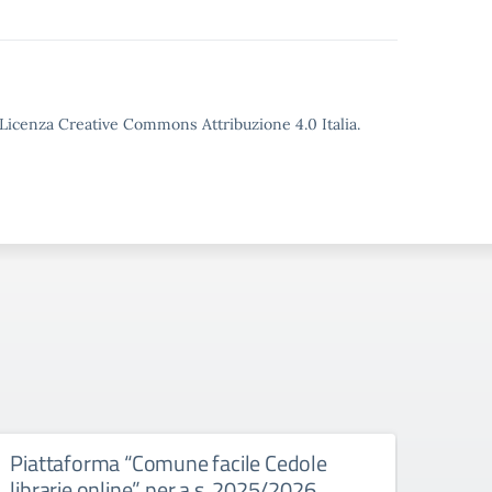
o Licenza Creative Commons Attribuzione 4.0 Italia.
Piattaforma “Comune facile Cedole
Cons
librarie online” per a.s. 2025/2026
TRIN