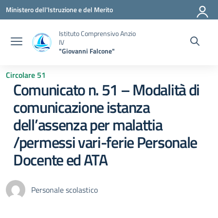
Vai ai contenuti
Vai al menu di navigazione
Vai al footer
Ministero dell'Istruzione e del Merito
Istituto Comprensivo Anzio
IV
"Giovanni Falcone"
Circolare 51
Comunicato n. 51 – Modalità di
comunicazione istanza
dell’assenza per malattia
/permessi vari-ferie Personale
Docente ed ATA
Personale scolastico