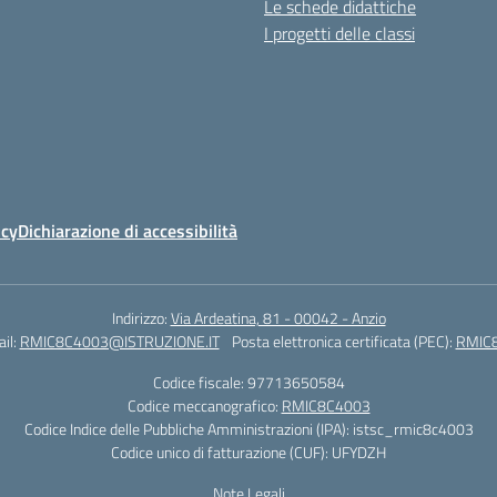
Le schede didattiche
I progetti delle classi
icy
Dichiarazione di accessibilità
Indirizzo:
Via Ardeatina, 81 - 00042 - Anzio
il:
RMIC8C4003@ISTRUZIONE.IT
Posta elettronica certificata (PEC):
RMIC8
Codice fiscale: 97713650584
Codice meccanografico:
RMIC8C4003
Codice Indice delle Pubbliche Amministrazioni (IPA): istsc_rmic8c4003
Codice unico di fatturazione (CUF): UFYDZH
Note Legali