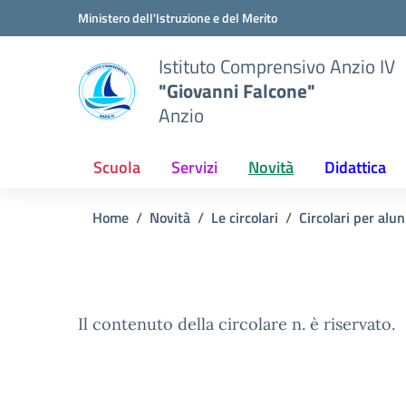
Vai ai contenuti
Vai al menu di navigazione
Vai al footer
Ministero dell'Istruzione e del Merito
Istituto Comprensivo Anzio IV
"Giovanni Falcone"
Anzio
Scuola
Servizi
Novità
Didattica
Home
Novità
Le circolari
Circolari per alun
Il contenuto della circolare n. è riservato.