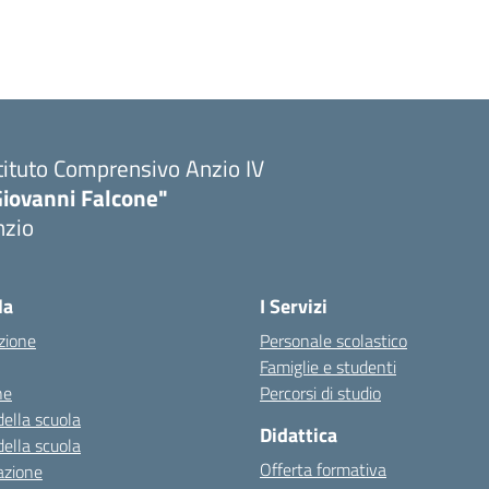
tituto Comprensivo Anzio IV
Giovanni Falcone"
nzio
la
I Servizi
zione
Personale scolastico
Famiglie e studenti
ne
Percorsi di studio
della scuola
Didattica
della scuola
Offerta formativa
azione