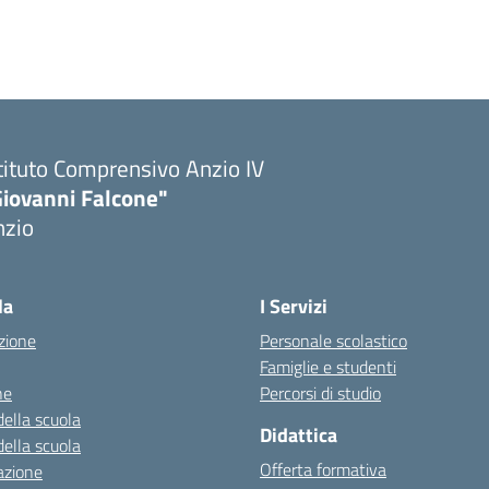
tituto Comprensivo Anzio IV
Giovanni Falcone"
nzio
la
I Servizi
zione
Personale scolastico
Famiglie e studenti
ne
Percorsi di studio
della scuola
Didattica
della scuola
Offerta formativa
azione