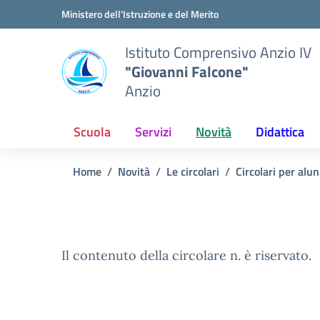
Vai ai contenuti
Vai al menu di navigazione
Vai al footer
Ministero dell'Istruzione e del Merito
Istituto Comprensivo Anzio IV
"Giovanni Falcone"
Anzio
Scuola
Servizi
Novità
Didattica
Home
Novità
Le circolari
Circolari per alun
Il contenuto della circolare n. è riservato.