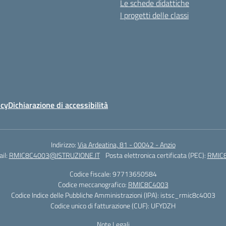
Le schede didattiche
I progetti delle classi
icy
Dichiarazione di accessibilità
Indirizzo:
Via Ardeatina, 81 - 00042 - Anzio
il:
RMIC8C4003@ISTRUZIONE.IT
Posta elettronica certificata (PEC):
RMIC8
Codice fiscale: 97713650584
Codice meccanografico:
RMIC8C4003
Codice Indice delle Pubbliche Amministrazioni (IPA): istsc_rmic8c4003
Codice unico di fatturazione (CUF): UFYDZH
Note Legali