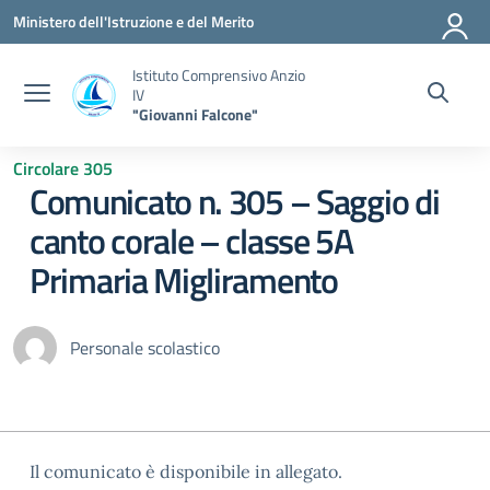
Vai ai contenuti
Vai al menu di navigazione
Vai al footer
Ministero dell'Istruzione e del Merito
Istituto Comprensivo Anzio
IV
"Giovanni Falcone"
Circolare 305
Comunicato n. 305 – Saggio di
canto corale – classe 5A
Primaria Migliramento
Personale scolastico
Il comunicato è disponibile in allegato.