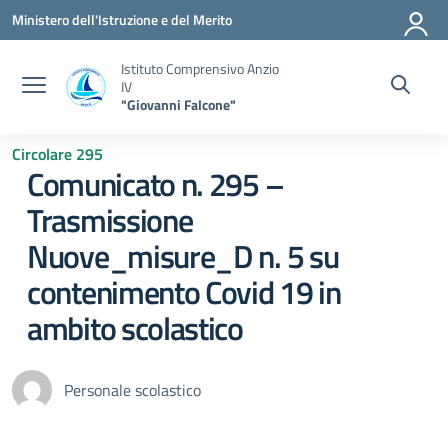
Vai ai contenuti
Vai al menu di navigazione
Vai al footer
Ministero dell'Istruzione e del Merito
Istituto Comprensivo Anzio
IV
"Giovanni Falcone"
Circolare 295
Comunicato n. 295 –
Trasmissione
Nuove_misure_D n. 5 su
contenimento Covid 19 in
ambito scolastico
Personale scolastico