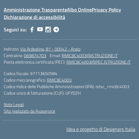
Amministrazione Trasparente
Albo Online
Privacy Policy
Dichiarazione di accessibilità
Seguici su:
Indirizzo:
Via Ardeatina, 81 - 00042 - Anzio
Centralino:
069874703
Email:
RMIC8C4003@ISTRUZIONE.IT
Posta elettronica certificata (PEC):
RMIC8C4003@PEC.ISTRUZIONE.IT
Codice fiscale: 97713650584
Codice meccanografico:
RMIC8C4003
Codice Indice delle Pubbliche Amministrazioni (IPA): istsc_rmic8c4003
Codice unico di fatturazione (CUF): UFYDZH
Note Legali
Sito realizzato da Avaservice
Idea e progetto di Designers Italia