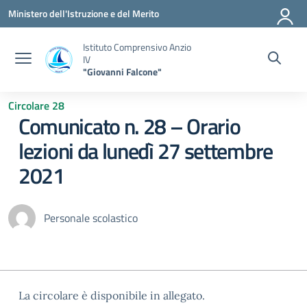
Vai ai contenuti
Vai al menu di navigazione
Vai al footer
Ministero dell'Istruzione e del Merito
Istituto Comprensivo Anzio
IV
"Giovanni Falcone"
Circolare 28
Comunicato n. 28 – Orario
lezioni da lunedì 27 settembre
2021
Personale scolastico
La circolare è disponibile in allegato.