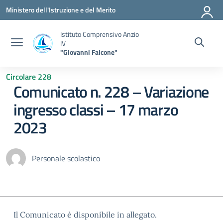
Vai ai contenuti
Vai al menu di navigazione
Vai al footer
Ministero dell'Istruzione e del Merito
Istituto Comprensivo Anzio
IV
"Giovanni Falcone"
Circolare 228
Comunicato n. 228 – Variazione
ingresso classi – 17 marzo
2023
Personale scolastico
Il Comunicato è disponibile in allegato.