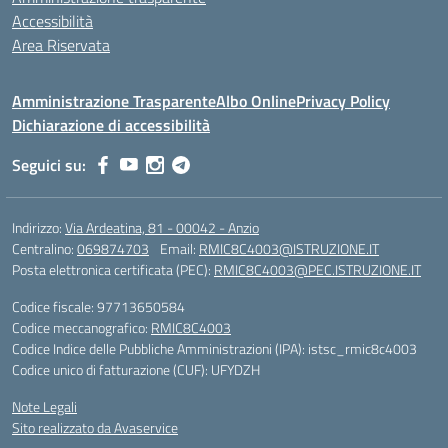
Accessibilità
Area Riservata
Amministrazione Trasparente
Albo Online
Privacy Policy
Dichiarazione di accessibilità
Seguici su:
Indirizzo:
Via Ardeatina, 81 - 00042 - Anzio
Centralino:
069874703
Email:
RMIC8C4003@ISTRUZIONE.IT
Posta elettronica certificata (PEC):
RMIC8C4003@PEC.ISTRUZIONE.IT
Codice fiscale: 97713650584
Codice meccanografico:
RMIC8C4003
Codice Indice delle Pubbliche Amministrazioni (IPA): istsc_rmic8c4003
Codice unico di fatturazione (CUF): UFYDZH
Note Legali
Sito realizzato da Avaservice