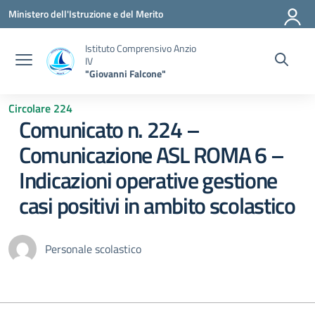
Vai ai contenuti
Vai al menu di navigazione
Vai al footer
Ministero dell'Istruzione e del Merito
Istituto Comprensivo Anzio
IV
"Giovanni Falcone"
Circolare 224
Comunicato n. 224 –
Comunicazione ASL ROMA 6 –
Indicazioni operative gestione
casi positivi in ambito scolastico
Personale scolastico