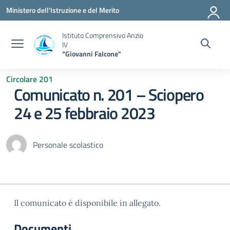
Vai ai contenuti
Vai al menu di navigazione
Vai al footer
Ministero dell'Istruzione e del Merito
Istituto Comprensivo Anzio
IV
"Giovanni Falcone"
Circolare 201
Comunicato n. 201 – Sciopero
24 e 25 febbraio 2023
Personale scolastico
Il comunicato è disponibile in allegato.
Documenti