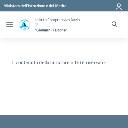
Vai ai contenuti
Vai al menu di navigazione
Vai al footer
Ministero dell'Istruzione e del Merito
Istituto Comprensivo Anzio
IV
"Giovanni Falcone"
Il contenuto della circolare n.176 è riservato.