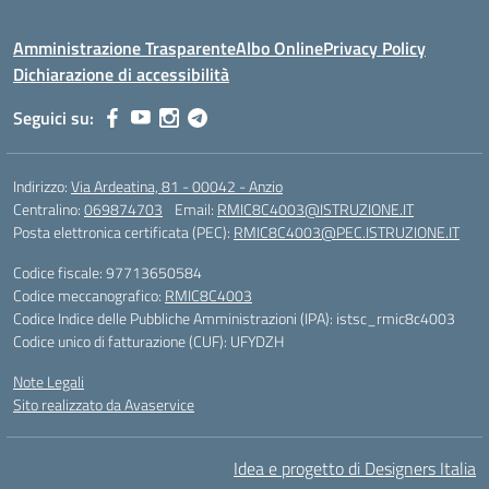
Amministrazione Trasparente
Albo Online
Privacy Policy
Dichiarazione di accessibilità
Seguici su:
Indirizzo:
Via Ardeatina, 81 - 00042 - Anzio
Centralino:
069874703
Email:
RMIC8C4003@ISTRUZIONE.IT
Posta elettronica certificata (PEC):
RMIC8C4003@PEC.ISTRUZIONE.IT
Codice fiscale: 97713650584
Codice meccanografico:
RMIC8C4003
Codice Indice delle Pubbliche Amministrazioni (IPA): istsc_rmic8c4003
Codice unico di fatturazione (CUF): UFYDZH
Note Legali
Sito realizzato da Avaservice
Idea e progetto di Designers Italia