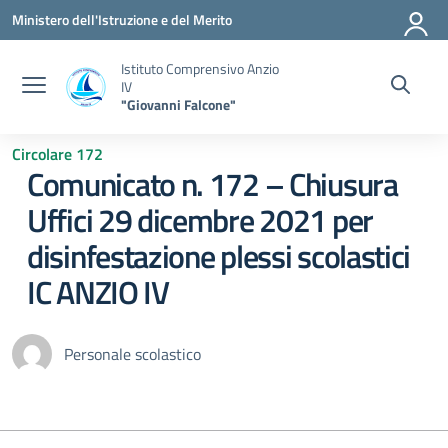
Vai ai contenuti
Vai al menu di navigazione
Vai al footer
Ministero dell'Istruzione e del Merito
Istituto Comprensivo Anzio
IV
"Giovanni Falcone"
Circolare 172
Comunicato n. 172 – Chiusura
Uffici 29 dicembre 2021 per
disinfestazione plessi scolastici
IC ANZIO IV
Personale scolastico