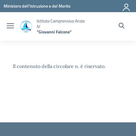
Vai ai contenuti
Vai al menu di navigazione
Vai al footer
Ministero dell'Istruzione e del Merito
Istituto Comprensivo Anzio
IV
"Giovanni Falcone"
Il contenuto della circolare n. è riservato.