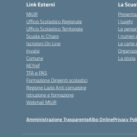
Link Esterni
La Scuo
MIUR
Presenta
Ufficio Scolastico Regionale
I luoghi
Ufficio Scolastico Territoriale
Le perso
Scuola in Chiaro
I numeri 
Iscrizioni On Line
Le carte 
Invalsi
Organizz
Comune
La storia
KEYref
TFA e PAS
Formazione Dirigenti scolastici
Regione Lazio Anti corruzione
Istruzione e formazione
Webmail MIUR
Amministrazione Trasparente
Albo Online
Privacy Pol