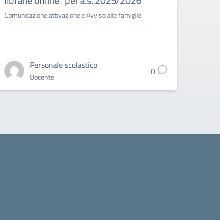
librarie online” per a.s. 2025/2026
TRIN
Comunicazione attivazione e Avviso alle famiglie
Circo
Grade 
Personale scolastico
0
Docente