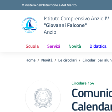
Vai ai contenuti
Vai al menu di navigazione
Vai al footer
Ministero dell'Istruzione e del Merito
Istituto Comprensivo Anzio IV
"Giovanni Falcone"
Anzio
Scuola
Servizi
Novità
Didattica
Home
Novità
Le circolari
Circolari per alun
Circolare 154
Comunic
Calendar