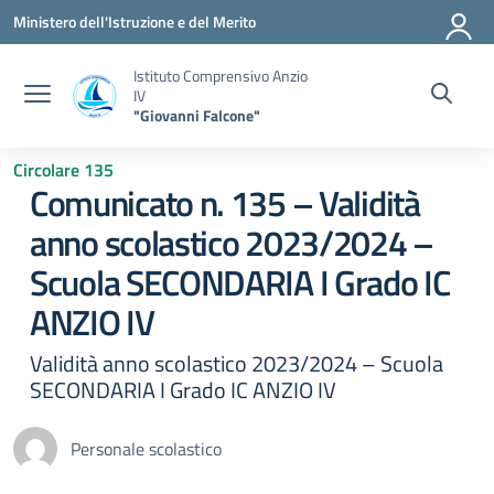
Vai ai contenuti
Vai al menu di navigazione
Vai al footer
Ministero dell'Istruzione e del Merito
Istituto Comprensivo Anzio
IV
"Giovanni Falcone"
Circolare 135
Comunicato n. 135 – Validità
anno scolastico 2023/2024 –
Scuola SECONDARIA I Grado IC
ANZIO IV
Validità anno scolastico 2023/2024 – Scuola
SECONDARIA I Grado IC ANZIO IV
Personale scolastico