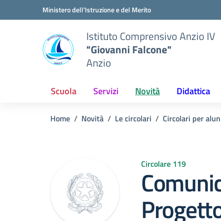
Vai ai contenuti
Vai al menu di navigazione
Vai al footer
Ministero dell'Istruzione e del Merito
Istituto Comprensivo Anzio IV
"Giovanni Falcone"
Anzio
Scuola
Servizi
Novità
Didattica
Home
Novità
Le circolari
Circolari per alun
Circolare 119
Comunic
Progett