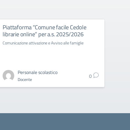
Piattaforma “Comune facile Cedole
Cons
librarie online” per a.s. 2025/2026
TRIN
Comunicazione attivazione e Avviso alle famiglie
Circo
Grade 
Personale scolastico
0
Docente