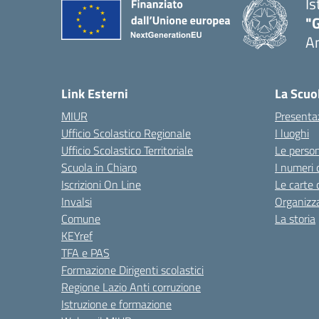
Is
"
A
Link Esterni
La Scuo
MIUR
Presenta
Ufficio Scolastico Regionale
I luoghi
Ufficio Scolastico Territoriale
Le perso
Scuola in Chiaro
I numeri 
Iscrizioni On Line
Le carte 
Invalsi
Organizz
Comune
La storia
KEYref
TFA e PAS
Formazione Dirigenti scolastici
Regione Lazio Anti corruzione
Istruzione e formazione