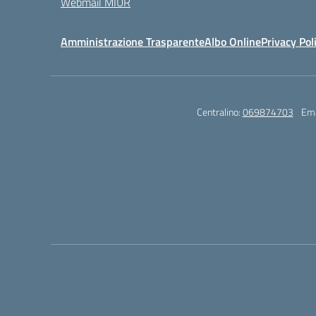
Webmail MIUR
Amministrazione Trasparente
Albo Online
Privacy Pol
Centralino:
069874703
Ema