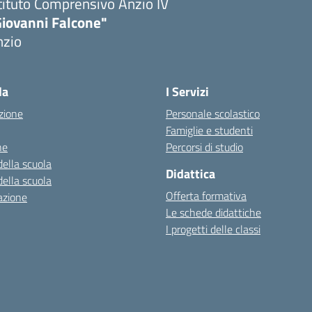
tituto Comprensivo Anzio IV
Giovanni Falcone"
nzio
la
I Servizi
zione
Personale scolastico
Famiglie e studenti
ne
Percorsi di studio
della scuola
Didattica
della scuola
Offerta formativa
azione
Le schede didattiche
I progetti delle classi