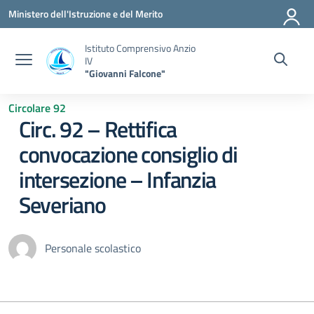
Vai ai contenuti
Vai al menu di navigazione
Vai al footer
Ministero dell'Istruzione e del Merito
Istituto Comprensivo Anzio
IV
"Giovanni Falcone"
Circolare 92
Circ. 92 – Rettifica
convocazione consiglio di
intersezione – Infanzia
Severiano
Personale scolastico