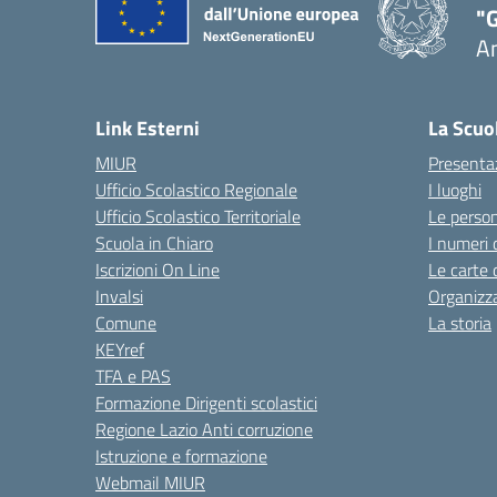
"
A
Link Esterni
La Scuo
MIUR
Presenta
Ufficio Scolastico Regionale
I luoghi
Ufficio Scolastico Territoriale
Le perso
Scuola in Chiaro
I numeri 
Iscrizioni On Line
Le carte 
Invalsi
Organizz
Comune
La storia
KEYref
TFA e PAS
Formazione Dirigenti scolastici
Regione Lazio Anti corruzione
Istruzione e formazione
Webmail MIUR