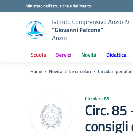
Vai ai contenuti
Vai al menu di navigazione
Vai al footer
Ministero dell'Istruzione e del Merito
Istituto Comprensivo Anzio IV
"Giovanni Falcone"
Anzio
Scuola
Servizi
Novità
Didattica
Home
Novità
Le circolari
Circolari per alun
Circolare 85
Circ. 85
consigli