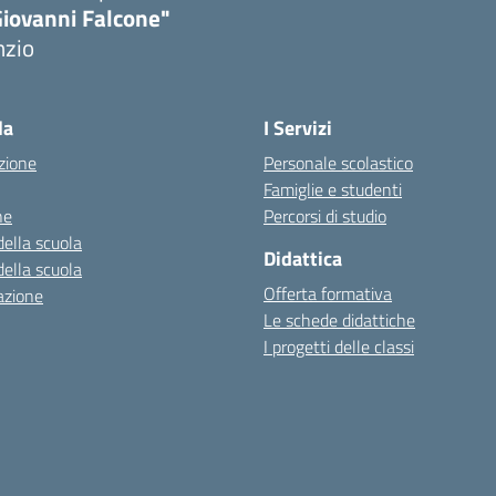
Giovanni Falcone"
nzio
la
I Servizi
zione
Personale scolastico
Famiglie e studenti
ne
Percorsi di studio
della scuola
Didattica
della scuola
Offerta formativa
azione
Le schede didattiche
I progetti delle classi