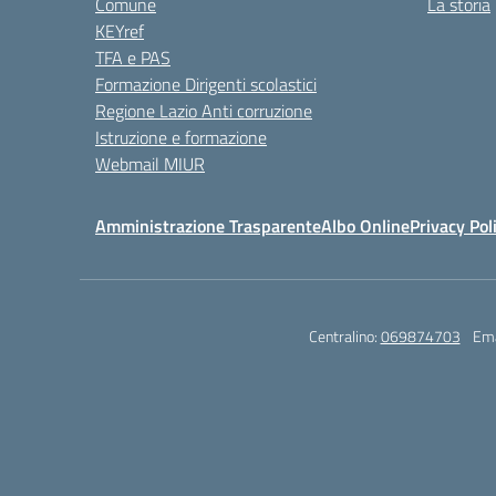
Comune
La storia
KEYref
TFA e PAS
Formazione Dirigenti scolastici
Regione Lazio Anti corruzione
Istruzione e formazione
Webmail MIUR
Amministrazione Trasparente
Albo Online
Privacy Pol
Centralino:
069874703
Ema