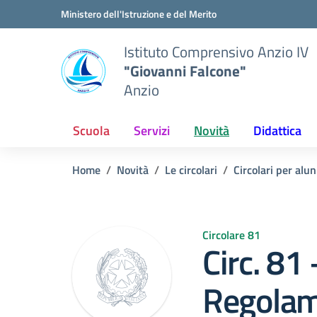
Vai ai contenuti
Vai al menu di navigazione
Vai al footer
Ministero dell'Istruzione e del Merito
Istituto Comprensivo Anzio IV
"Giovanni Falcone"
Anzio
Scuola
Servizi
Novità
Didattica
Home
Novità
Le circolari
Circolari per alun
Circolare 81
Circ. 81
Regolame