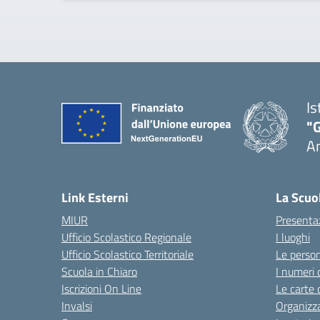
Is
"
A
Link Esterni
La Scuo
MIUR
Presenta
Ufficio Scolastico Regionale
I luoghi
Ufficio Scolastico Territoriale
Le perso
Scuola in Chiaro
I numeri 
Iscrizioni On Line
Le carte 
Invalsi
Organizz