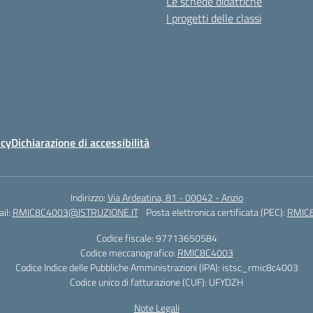
Le schede didattiche
I progetti delle classi
icy
Dichiarazione di accessibilità
Indirizzo:
Via Ardeatina, 81 - 00042 - Anzio
il:
RMIC8C4003@ISTRUZIONE.IT
Posta elettronica certificata (PEC):
RMIC8
Codice fiscale: 97713650584
Codice meccanografico:
RMIC8C4003
Codice Indice delle Pubbliche Amministrazioni (IPA): istsc_rmic8c4003
Codice unico di fatturazione (CUF): UFYDZH
Note Legali