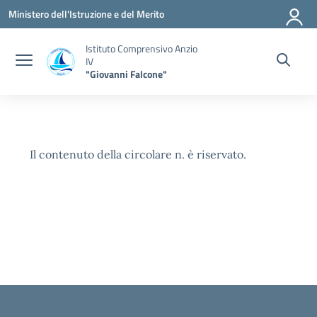
Vai ai contenuti
Vai al menu di navigazione
Vai al footer
Ministero dell'Istruzione e del Merito
Istituto Comprensivo Anzio
IV
"Giovanni Falcone"
Il contenuto della circolare n. è riservato.