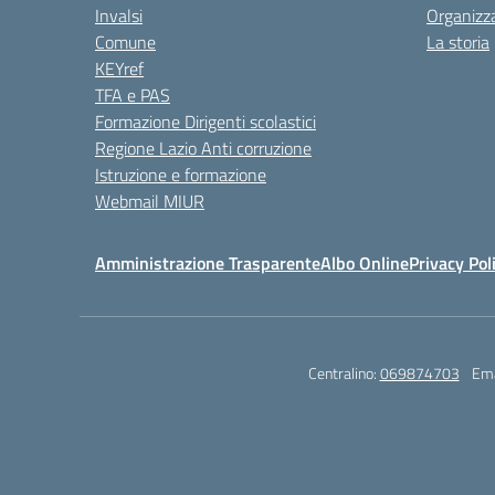
Invalsi
Organizz
Comune
La storia
KEYref
TFA e PAS
Formazione Dirigenti scolastici
Regione Lazio Anti corruzione
Istruzione e formazione
Webmail MIUR
Amministrazione Trasparente
Albo Online
Privacy Pol
Centralino:
069874703
Ema