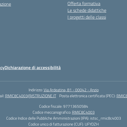
Offerta formativa
azione
Le schede didattiche
I progetti delle classi
icy
Dichiarazione di accessibilità
Indirizzo:
Via Ardeatina, 81 - 00042 - Anzio
il:
RMIC8C4003@ISTRUZIONE.IT
Posta elettronica certificata (PEC):
RMIC8
Codice fiscale: 97713650584
Codice meccanografico:
RMIC8C4003
Codice Indice delle Pubbliche Amministrazioni (IPA): istsc_rmic8c4003
Codice unico di fatturazione (CUF): UFYDZH