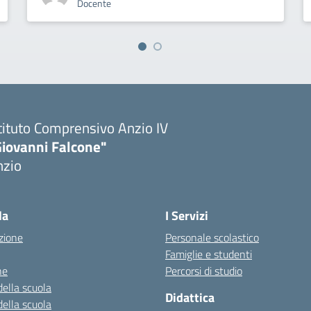
Docente
tituto Comprensivo Anzio IV
Giovanni Falcone"
nzio
la
I Servizi
zione
Personale scolastico
Famiglie e studenti
ne
Percorsi di studio
della scuola
Didattica
della scuola