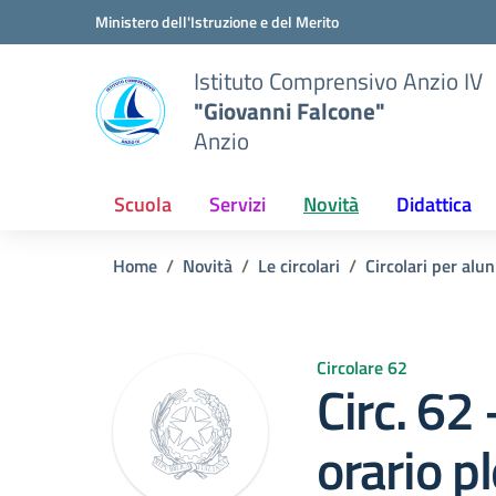
Vai ai contenuti
Vai al menu di navigazione
Vai al footer
Ministero dell'Istruzione e del Merito
Istituto Comprensivo Anzio IV
"Giovanni Falcone"
Anzio
Scuola
Servizi
Novità
Didattica
Home
Novità
Le circolari
Circolari per alun
Circolare 62
Circ. 62 
orario p