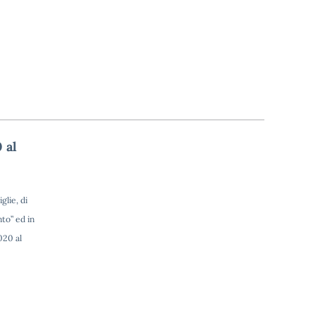
 al
glie, di
nto” ed in
020 al