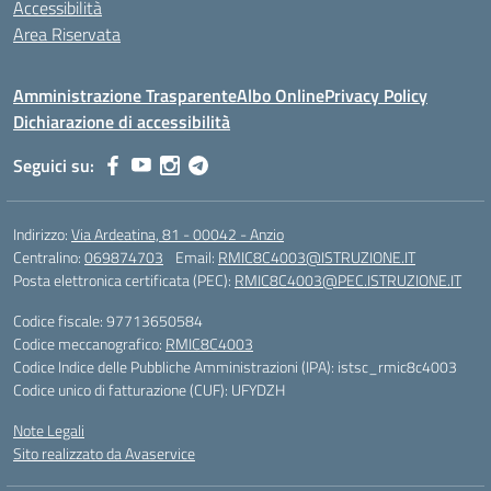
Accessibilità
Area Riservata
Amministrazione Trasparente
Albo Online
Privacy Policy
Dichiarazione di accessibilità
Seguici su:
Indirizzo:
Via Ardeatina, 81 - 00042 - Anzio
Centralino:
069874703
Email:
RMIC8C4003@ISTRUZIONE.IT
Posta elettronica certificata (PEC):
RMIC8C4003@PEC.ISTRUZIONE.IT
Codice fiscale: 97713650584
Codice meccanografico:
RMIC8C4003
Codice Indice delle Pubbliche Amministrazioni (IPA): istsc_rmic8c4003
Codice unico di fatturazione (CUF): UFYDZH
Note Legali
Sito realizzato da Avaservice