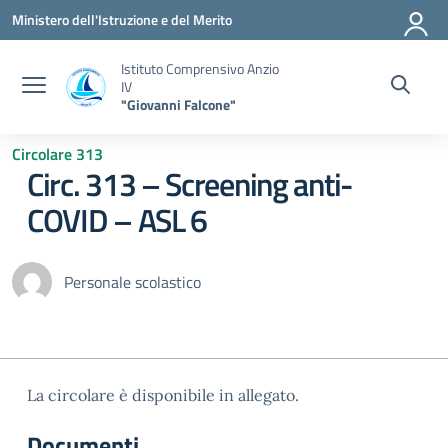
Vai ai contenuti
Vai al menu di navigazione
Vai al footer
Ministero dell'Istruzione e del Merito
Istituto Comprensivo Anzio
IV
"Giovanni Falcone"
Circolare 313
Circ. 313 – Screening anti-
COVID – ASL 6
Personale scolastico
La circolare è disponibile in allegato.
Documenti